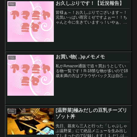
お久しぶりです！【近況報告】
と思います～！↓↓1月中...
日記
皆様ぁ～！お久しぶりでございます～！
元気いっぱい雨宮ミゼですよぉー！！ち
ゃんと今に生きていますっ！いやぁ、顔
出し配信辞めてからというもの、「いい
加減、正社員で働きてぇなぁ。。。」っ
て思って就活しておりましたっ！！
(*^^)v6月5日から会社...
お買い物( ..)φメモメモ
日記
私がAmazon通販で追々買おうとしてい
る物一覧です！R-18禁な物が多いので18
歳未満の方はブラウザバック又は自己責
任でご閲覧くださいまし！！！Amazon
タイムセール祭り↓↓ーーー以下、私のメ
モ書きーーーお部屋の壁から壁にやって
お洋服掛...
[温野菜]極みだしの豆乳チーズリ
日記
ゾット丼
先日、親友ら三人と行った「しゃぶしゃ
ぶ温野菜」にて絶品メニューを生み出し
てしまったので記録します！１.だしは