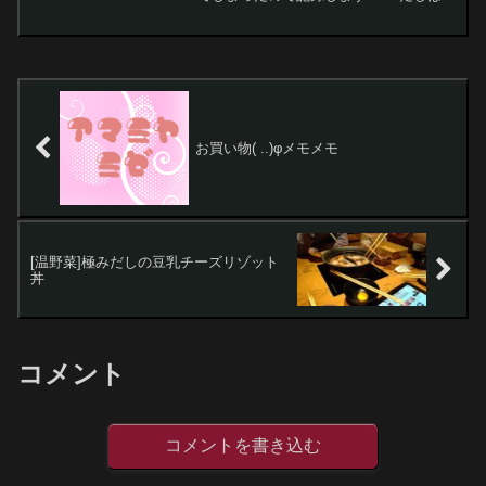
「極みだし」と「すき焼き」を選択２.し
ゃぶしゃぶを楽しむ３.しめに豆乳チーズ
リゾットを注文し、材料が運ばれてくる
４.総員「あれ？豆乳...
お買い物( ..)φメモメモ
[温野菜]極みだしの豆乳チーズリゾット
丼
コメント
コメントを書き込む