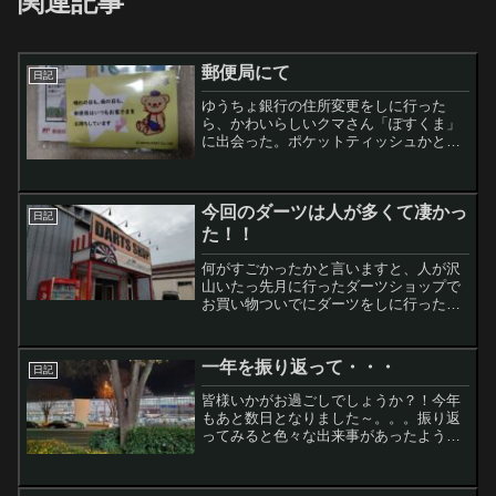
関連記事
郵便局にて
日記
ゆうちょ銀行の住所変更をしに行った
ら、かわいらしいクマさん「ぽすくま」
に出会った。ポケットティッシュかと思
ったら中身は綿棒だったよっ！
今回のダーツは人が多くて凄かっ
日記
た！！
何がすごかったかと言いますと、人が沢
山いたっ先月に行ったダーツショップで
お買い物ついでにダーツをしに行った
ら・・・10台あるダーツ台が全て利用さ
れておりました( ﾟДﾟ)前に来た時は2名ほ
どしか利用していなかったので豹変ぶり
一年を振り返って・・・
日記
に驚き！店員さん...
皆様いかがお過ごしでしょうか？！今年
もあと数日となりました～。。。振り返
ってみると色々な出来事があったような
なかったような？（ーーー振り返り中ー
ーー）お胸成長しないなぁ・・・おっと
話がそれてしまった！下記にまとめよう